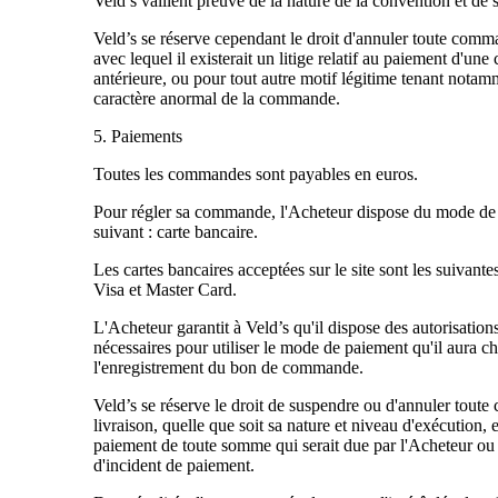
Veld’s vaillent preuve de la nature de la convention et de s
Veld’s se réserve cependant le droit d'annuler toute comm
avec lequel il existerait un litige relatif au paiement d'u
antérieure, ou pour tout autre motif légitime tenant nota
caractère anormal de la commande.
5. Paiements
Toutes les commandes sont payables en euros.
Pour régler sa commande, l'Acheteur dispose du mode de
suivant : carte bancaire.
Les cartes bancaires acceptées sur le site sont les suivante
Visa et Master Card.
L'Acheteur garantit à Veld’s qu'il dispose des autorisatio
nécessaires pour utiliser le mode de paiement qu'il aura cho
l'enregistrement du bon de commande.
Veld’s se réserve le droit de suspendre ou d'annuler tout
livraison, quelle que soit sa nature et niveau d'exécution,
paiement de toute somme qui serait due par l'Acheteur ou
d'incident de paiement.