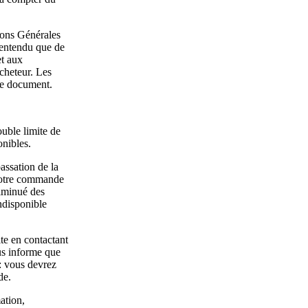
tions Générales
 entendu que de
et aux
cheteur. Les
tre document.
ouble limite de
onibles.
assation de la
votre commande
diminué des
ndisponible
te en contactant
ous informe que
 : vous devrez
de.
ation,