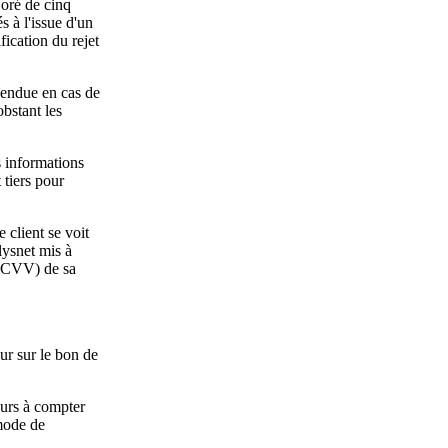
joré de cinq
s à l'issue d'un
fication du rejet
pendue en cas de
bstant les
es informations
 tiers pour
 client se voit
lysnet mis à
 (CVV) de sa
eur sur le bon de
ours à compter
mode de