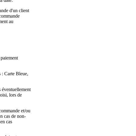
a date.
ande d'un client
ne commande
mment au
 paiement
s : Carte Bleue,
ns éventuellement
isi, lors de
e commande et/ou
 en cas de non-
 en cas