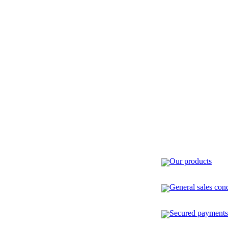
Our products
General sales cond
Secured payments