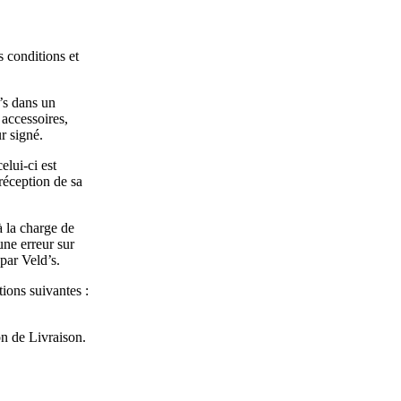
s conditions et
’s dans un
 accessoires,
r signé.
celui-ci est
réception de sa
à la charge de
ne erreur sur
 par Veld’s.
tions suivantes :
on de Livraison.