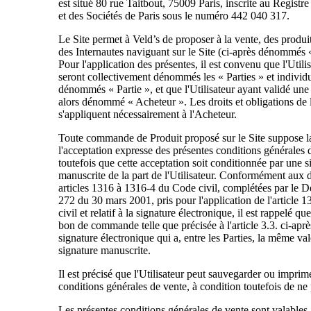
est situé 80 rue Taitbout, 75009 Paris, inscrite au Regis
et des Sociétés de Paris sous le numéro 442 040 317.
Le Site permet à Veld’s de proposer à la vente, des produi
des Internautes naviguant sur le Site (ci-après dénommés «
Pour l'application des présentes, il est convenu que l'Utilis
seront collectivement dénommés les « Parties » et individ
dénommés « Partie », et que l'Utilisateur ayant validé u
alors dénommé « Acheteur ». Les droits et obligations de l
s'appliquent nécessairement à l'Acheteur.
Toute commande de Produit proposé sur le Site suppose la
l'acceptation expresse des présentes conditions générales 
toutefois que cette acceptation soit conditionnée par une s
manuscrite de la part de l'Utilisateur. Conformément aux d
articles 1316 à 1316-4 du Code civil, complétées par le D
272 du 30 mars 2001, pris pour l'application de l'article 
civil et relatif à la signature électronique, il est rappelé qu
bon de commande telle que précisée à l'article 3.3. ci-aprè
signature électronique qui a, entre les Parties, la même va
signature manuscrite.
Il est précisé que l'Utilisateur peut sauvegarder ou imprim
conditions générales de vente, à condition toutefois de ne 
Les présentes conditions générales de vente sont valables