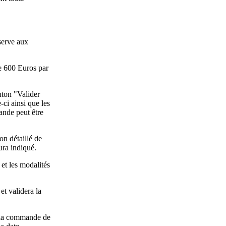
serve aux
e 600 Euros par
uton "Valider
ci ainsi que les
ande peut être
n détaillé de
ura indiqué.
 et les modalités
t validera la
e la commande de