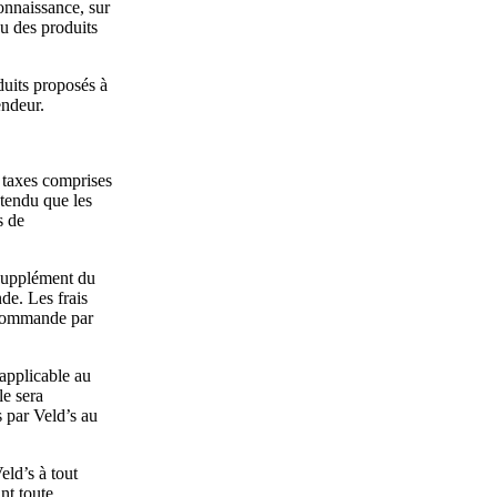
onnaissance, sur
ou des produits
duits proposés à
endeur.
s taxes comprises
ntendu que les
s de
 supplément du
de. Les frais
a commande par
applicable au
e sera
 par Veld’s au
eld’s à tout
nt toute