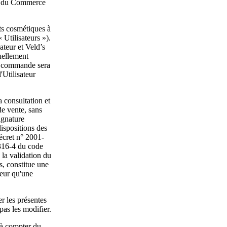
tre du Commerce
ts cosmétiques à
 Utilisateurs »).
ateur et Veld’s
uellement
ne commande sera
'Utilisateur
 consultation et
de vente, sans
ignature
ispositions des
écret n° 2001-
1316-4 du code
e la validation du
s, constitue une
leur qu'une
er les présentes
pas les modifier.
 à compter du