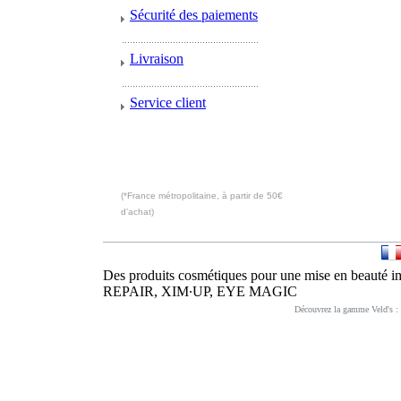
Sécurité des paiements
Livraison
Service client
(*France métropolitaine, à partir de 50€
d’achat)
Des produits cosmétiques pour une mise en be
REPAIR, XIM∙UP, EYE MAGIC
Découvrez la gamme Veld's :