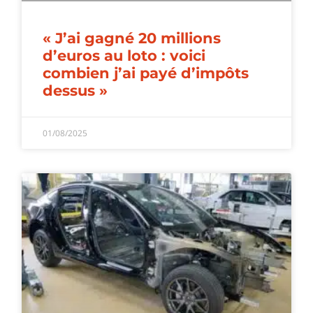
« J’ai gagné 20 millions
d’euros au loto : voici
combien j’ai payé d’impôts
dessus »
01/08/2025