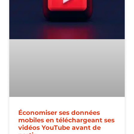
Économiser ses données
mobiles en téléchargeant ses
vidéos YouTube avant de