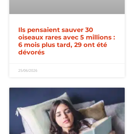
Ils pensaient sauver 30
oiseaux rares avec 5 millions :
6 mois plus tard, 29 ont été
dévorés
25/06/2026