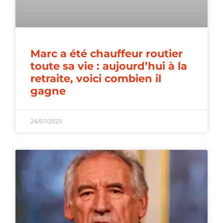
Marc a été chauffeur routier
toute sa vie : aujourd’hui à la
retraite, voici combien il
gagne
24/07/2025