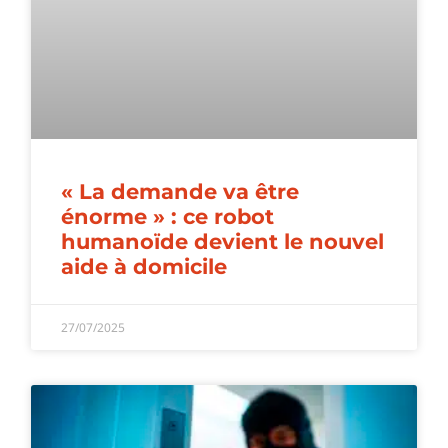
« La demande va être
énorme » : ce robot
humanoïde devient le nouvel
aide à domicile
27/07/2025