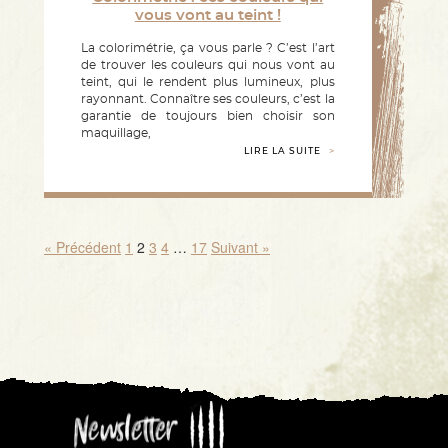
vous vont au teint !
La colorimétrie, ça vous parle ? C’est l’art
de trouver les couleurs qui nous vont au
teint, qui le rendent plus lumineux, plus
rayonnant. Connaître ses couleurs, c’est la
garantie de toujours bien choisir son
maquillage,
LIRE LA SUITE
« Précédent
1
2
3
4
…
17
Suivant »
Newsletter