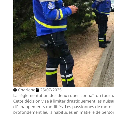
Charlene
25/07/2025
La réglementation des deux-roues connaît un tournan
Cette décision vise à limiter drastiquement les nui
d’échappements modifiés. Les passionnés de motos 
profondément leurs habitudes en matière de person