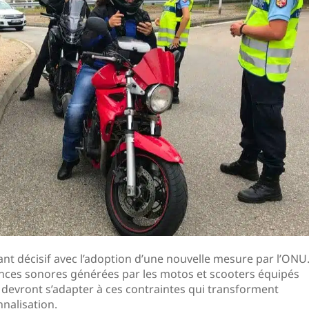
t décisif avec l’adoption d’une nouvelle mesure par l’ONU
sances sonores générées par les motos et scooters équipés
devront s’adapter à ces contraintes qui transforment
nalisation.