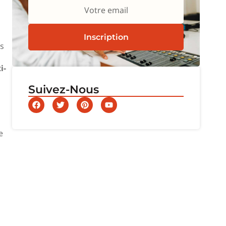
Votre email
Inscription
s
i-
Suivez-Nous
s
e