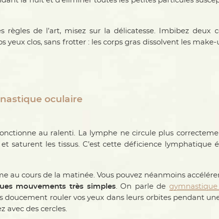
ant la nuit et d’éliminer toutes les petites particules suscep
s règles de l’art, misez sur la délicatesse. Imbibez deux 
 yeux clos, sans frotter : les corps gras dissolvent les mak
mnastique oculaire
onctionne au ralenti. La lymphe ne circule plus correctement
 et saturent les tissus. C’est cette déficience lymphatique 
 au cours de la matinée. Vous pouvez néanmoins accélérer
ques mouvements très simples
. On parle de
gymnastique 
es doucement rouler vos yeux dans leurs orbites pendant u
ez avec des cercles.