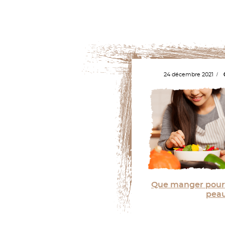
24 décembre 2021
Que manger pour 
peau
La beauté de la peau et le co