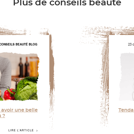
Plus de conseils beauté
CONSEILS BEAUTÉ
BLOG
23 
avoir une belle
Tendan
 ?
LIRE L'ARTICLE
ntenu de l’assiette
Et si on fais