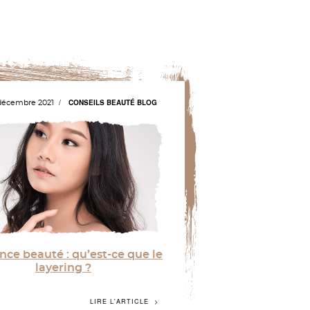
CONSEILS BEAUTÉ
BLOG
décembre 2021
ce beauté : qu’est-ce que le
layering ?
LIRE L'ARTICLE
ait de notre routine beauté un art de