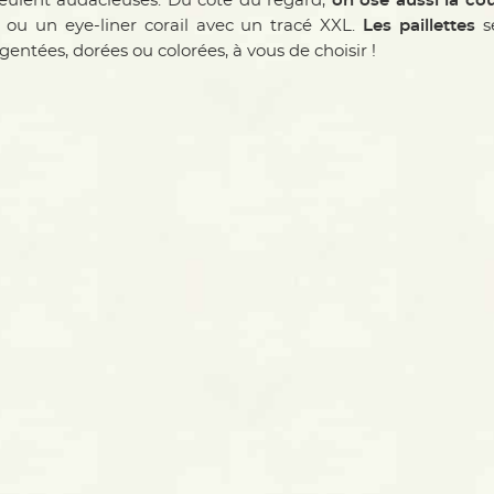
eulent audacieuses. Du côté du regard,
on ose aussi la co
, ou un eye-liner corail avec un tracé XXL.
Les paillettes
se
gentées, dorées ou colorées, à vous de choisir !